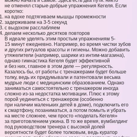
можно начать и самой. Здесь есть два пути: никто
не отменял старые-добрые упражнения Кегеля. Если
коротко:
на вдохе подтягиваем мышцы промежности
задерживаем на 3-5 секунд
с выдохом расслабляем
делаем несколько десятков повторов
В идеале уделять этим простым упражнениям 5-
15 минут ежедневно. Например, во время чистки зубов
и других ритуалов красоты и гигиены. Можно добавить
утяжелители (например, шарики из интим-магазина),
однако гимнастика Кегеля будет эффективной
и без них, главное в этом деле — регулярность.
Казалось бы, от работы с тренажерами будет больше
толку, ведь их придумывали и патентовали весьма
мудрые люди с медицинским образованием. Однако
заниматься самостоятельно с тренажером иногда
сложно из-за недостатка мотивации. Плюс к этому
порой уединиться с тренажером (особенно
при наличии маленьких детей в доме), подключить его
к смартфону, позаниматься, а потом помыть и убрать
на месте сложнее, чем просто «поделать Кегеля»
за приготовлением ужина. В то же время, вумбилдинг
под руководством тренера с высокой долей
вероятности будет более толковым, ведь куратор