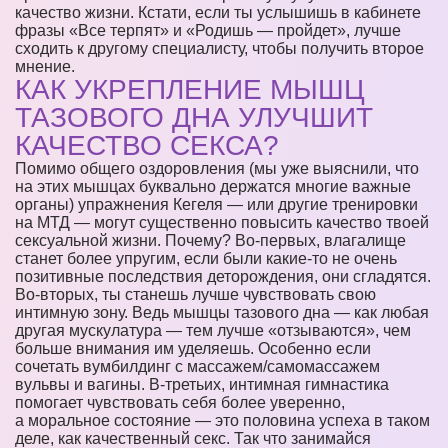
качество жизни. Кстати, если ты услышишь в кабинете
фразы «Все терпят» и «Родишь — пройдет», лучше
сходить к другому специалисту, чтобы получить второе
мнение.
КАК УКРЕПЛЕНИЕ МЫШЦ
ТАЗОВОГО ДНА УЛУЧШИТ
КАЧЕСТВО СЕКСА?
Помимо общего оздоровления (мы уже выяснили, что
на этих мышцах буквально держатся многие важные
органы) упражнения Кегеля — или другие тренировки
на МТД — могут существенно повысить качество твоей
сексуальной жизни. Почему? Во-первых, влагалище
станет более упругим, если были какие-то не очень
позитивные последствия деторождения, они сгладятся.
Во-вторых, ты станешь лучше чувствовать свою
интимную зону. Ведь мышцы тазового дна — как любая
другая мускулатура — тем лучше «отзываются», чем
больше внимания им уделяешь. Особенно если
сочетать вумбилдинг с массажем/самомассажем
вульвы и вагины. В-третьих, интимная гимнастика
помогает чувствовать себя более уверенно,
а моральное состояние — это половина успеха в таком
деле, как качественный секс. Так что занимайся