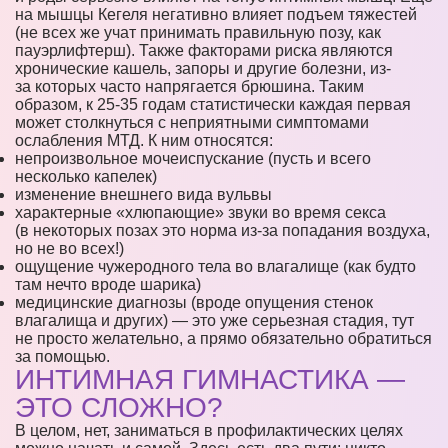
на мышцы Кегеля негативно влияет подъем тяжестей
(не всех же учат принимать правильную позу, как
пауэрлифтерш). Также факторами риска являются
хронические кашель, запоры и другие болезни, из-
за которых часто напрягается брюшина. Таким
образом, к 25-35 годам статистически каждая первая
может столкнуться с неприятными симптомами
ослабления МТД. К ним относятся:
непроизвольное мочеиспускание (пусть и всего
несколько капелек)
изменение внешнего вида вульвы
характерные «хлюпающие» звуки во время секса
(в некоторых позах это норма из-за попадания воздуха,
но не во всех!)
ощущение чужеродного тела во влагалище (как будто
там нечто вроде шарика)
медицинские диагнозы (вроде опущения стенок
влагалища и других) — это уже серьезная стадия, тут
не просто желательно, а прямо обязательно обратиться
за помощью.
ИНТИМНАЯ ГИМНАСТИКА —
ЭТО СЛОЖНО?
В целом, нет, заниматься в профилактических целях