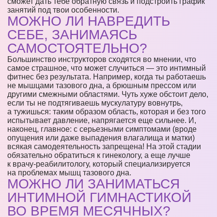
сможет дать тебе обратную связь и подстроить график
занятий под твои особенности.
МОЖНО ЛИ НАВРЕДИТЬ
СЕБЕ, ЗАНИМАЯСЬ
САМОСТОЯТЕЛЬНО?
Большинство инструкторов сходятся во мнении, что
самое страшное, что может случиться — это интимный
фитнес без результата. Например, когда ты работаешь
не мышцами тазового дна, а брюшным прессом или
другими смежными областями. Чуть хуже обстоит дело,
если ты не подтягиваешь мускулатуру вовнутрь,
а тужишься: таким образом область, которая и без того
испытывает давление, напрягается еще сильнее. И,
наконец, главное: с серьезными симптомами (вроде
опущения или даже выпадения влагалища и матки)
всякая самодеятельность запрещена! На этой стадии
обязательно обратиться к гинекологу, а еще лучше
к врачу-реабилитологу, который специализируется
на проблемах мышц тазового дна.
МОЖНО ЛИ ЗАНИМАТЬСЯ
ИНТИМНОЙ ГИМНАСТИКОЙ
ВО ВРЕМЯ МЕСЯЧНЫХ?