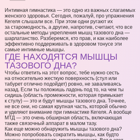
Интимная гимнастика — это одно из важных слагаемых
женского здоровья. Сегодня, пожалуй, про упражнения
Кегеля слышали все. При этом одни ругают их
за старомодность, а другие, напротив, считают, что все
остальные методы укрепления мышц тазового дна —
шарлатанство. Разберемся, кто прав, и как наиболее
эффективно поддерживать в здоровом тонусе эти
самые интимные мышцы.
ГДЕ НАХОДЯТСЯ МЫШЦЫ
ТАЗОВОГО ДНА?
Чтобы ответить на этот вопрос, тебе нужно сесть
на относительно жесткую поверхность (стул или
табурет отлично подойдет) ровно, не заваливаясь
назад. Если ты положишь ладонь под то, на чем ты
сидишь (область промежности, которая примыкает
к стулу) — это и будут мышцы тазового дна. Точнее,
не все они, но самая крупная часть, которой обычно
и уделяют внимание при гимнастике Кегеля. А вообще
МТД — это очень обширная область, включающая
также связочный аппарат в малом тазу.
Как еще можно обнаружить мышцы тазового дна?
Можно попробовать сократить мышцы, как будто