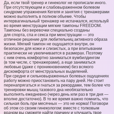
Да, если твой тренер и гинеколог не прописали иного.
При отсутствующем и слабовыраженном болевом
синдроме упражнения Кегеля и занятия с тренажерами
можно выполнять в полном объеме. Чтобы
интервагинальный тренажер не испачкался, используй
во время менструации мягкие тампоны FREEDOM.
Тампоны без веревочки специально созданы
для спорта, спа и секса при менструации — это
отличное решение для любительниц активного образа
жизни. Мягкий тампон не ощущается внутри, он
безопасен для кожи и слизистых, а при впитывании
практически не увеличивается в размерах. Поэтому
с ним очень комфортно заниматься вумбилдингом
(в том числе, с тренажерами), а еще заниматься
любовью (даже с проникновением) без всякого
дискомфорта от менструальных выделений.
При средне и сильновыраженных болевых ощущениях
работу можно приостановить на пару дней. Не стоит
перенапрягаться и гнаться за рекордами, тем более что
тренировки мышц тазового дна необязательно
выполнять ежедневно (через день или раз в три дня —
вполне достаточно). В то же время важно помнить, что
сильная боль при месячных — это не норма! Поговори
об этом со своим гинекологом: вместе с толковым
врачом вы сможете найти причину и улучшить твое