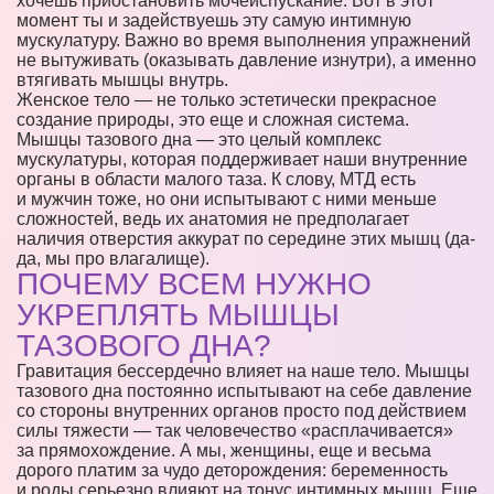
хочешь приостановить мочеиспускание. Вот в этот
момент ты и задействуешь эту самую интимную
мускулатуру. Важно во время выполнения упражнений
не вытуживать (оказывать давление изнутри), а именно
втягивать мышцы внутрь.
Женское тело — не только эстетически прекрасное
создание природы, это еще и сложная система.
Мышцы тазового дна — это целый комплекс
мускулатуры, которая поддерживает наши внутренние
органы в области малого таза. К слову, МТД есть
и мужчин тоже, но они испытывают с ними меньше
сложностей, ведь их анатомия не предполагает
наличия отверстия аккурат по середине этих мышц (да-
да, мы про влагалище).
ПОЧЕМУ ВСЕМ НУЖНО
УКРЕПЛЯТЬ МЫШЦЫ
ТАЗОВОГО ДНА?
Гравитация бессердечно влияет на наше тело. Мышцы
тазового дна постоянно испытывают на себе давление
со стороны внутренних органов просто под действием
силы тяжести — так человечество «расплачивается»
за прямохождение. А мы, женщины, еще и весьма
дорого платим за чудо деторождения: беременность
и роды серьезно влияют на тонус интимных мышц. Еще