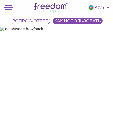
AZ/ru
ВОПРОС-ОТВЕТ
КАК ИСПОЛЬЗОВАТЬ
КАК ИСПОЛЬЗОВАТЬ?
Вымой руки с мылом.
Достань тампон из упаковки, при необходимости
смочи его чистой водой или лубрикантом.
Слегка сдави тампон по бокам и в положении
приседа введи его вершиной вперёд
максимально глубоко, до соприкосновения
с шейкой матки.