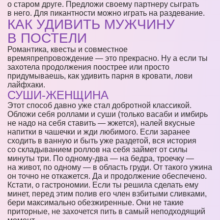
о старом друге. Предложи своему партнеру сыграть
в него. Для пикантности можно играть на раздевание.
КАК УДИВИТЬ МУЖЧИНУ
В ПОСТЕЛИ
Романтика, квесты и совместное
времяпрепровождение — это прекрасно. Ну а если ты
захотела продолжения поострее или просто
придумываешь, как удивить парня в кровати, лови
лайфхаки.
СУШИ-ЖЕНЩИНА
Этот способ давно уже стал добротной классикой.
Обложи себя роллами и суши (только васаби и имбирь
не надо на себя ставить — жжется), налей вкусные
напитки в чашечки и жди любимого. Если заранее
сходить в ванную и быть уже раздетой, вся история
со складыванием роллов на себя займет от силы
минуты три. По одному-два — на бедра, троечку —
на живот, по одному — в область груди. От такого ужина
он точно не откажется. Да и продолжение обеспечено.
Кстати, о гастрономии. Если ты решила сделать ему
минет, перед этим полив его член взбитыми сливками,
бери максимально обезжиренные. Они не такие
приторные, не захочется пить в самый неподходящий