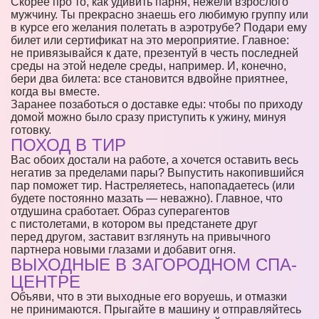
Скорее про то, как удивить парня, нежели взрослого
мужчину. Ты прекрасно знаешь его любимую группу или
в курсе его желания полетать в аэротрубе? Подари ему
билет или сертификат на это мероприятие. Главное:
не привязывайся к дате, презентуй в честь последней
среды на этой неделе среды, например. И, конечно,
бери два билета: все становится вдвойне приятнее,
когда вы вместе.
Заранее позаботься о доставке еды: чтобы по приходу
домой можно было сразу приступить к ужину, минуя
готовку.
ПОХОД В ТИР
Вас обоих достали на работе, а хочется оставить весь
негатив за пределами пары? Выпустить накопившийся
пар поможет тир. Настреляетесь, напопадаетесь (или
будете постоянно мазать — неважно). Главное, что
отдушина сработает. Образ суперагентов
с пистолетами, в котором вы предстанете друг
перед другом, заставит взглянуть на привычного
партнера новыми глазами и добавит огня.
ВЫХОДНЫЕ В ЗАГОРОДНОМ СПА-
ЦЕНТРЕ
Объяви, что в эти выходные его воруешь, и отмазки
не принимаются. Прыгайте в машину и отправляйтесь