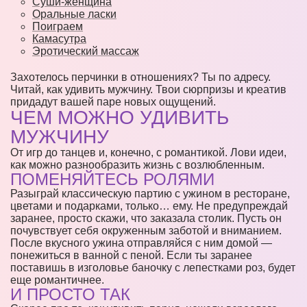
Суши-женщина
Оральные ласки
Поиграем
Камасутра
Эротический массаж
Захотелось перчинки в отношениях? Ты по адресу.
Читай, как удивить мужчину. Твои сюрпризы и креатив
придадут вашей паре новых ощущений.
ЧЕМ МОЖНО УДИВИТЬ
МУЖЧИНУ
От игр до танцев и, конечно, с романтикой. Лови идеи,
как можно разнообразить жизнь с возлюбленным.
ПОМЕНЯЙТЕСЬ РОЛЯМИ
Разыграй классическую партию с ужином в ресторане,
цветами и подарками, только… ему. Не предупреждай
заранее, просто скажи, что заказала столик. Пусть он
почувствует себя окруженным заботой и вниманием.
После вкусного ужина отправляйся с ним домой —
понежиться в ванной с пеной. Если ты заранее
поставишь в изголовье баночку с лепестками роз, будет
еще романтичнее.
И ПРОСТО ТАК