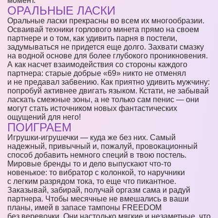
момент.
ОРАЛЬНЫЕ ЛАСКИ
Оральные ласки прекрасны во всем их многообразии.
Осваивай техники горлового минета прямо на своем
партнере и о том, как удивить парня в постели,
задумываться не придется еще долго. Захвати смазку
на водной основе для более глубокого проникновения.
А как насчет взаимодействия со стороны каждого
партнера: старые добрые «69» никто не отменял
и не предавал забвению. Как приятно удивить мужчину:
попробуй активнее двигать языком. Кстати, не забывай
ласкать смежные зоны, а не только сам пенис — они
могут стать источником новых фантастических
ощущений для него!
ПОИГРАЕМ
Игрушки-игрушечки — куда же без них. Самый
надежный, привычный и, пожалуй, провокационный
способ добавить немного специй в твою постель.
Мировые бренды то и дело выпускают что-то
новенькое: то вибратор с колонкой, то наручники
с легким разрядом тока, то еще что пикантное.
Заказывай, забирай, получай оргазм сама и радуй
партнера. Чтобы месячные не вмешались в ваши
планы, имей в запасе тампоны FREEDOM
без веревочки. Они настолько мягкие и незаметные, что