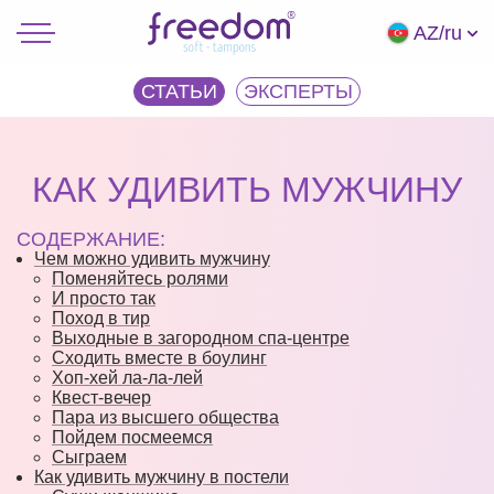
AZ/ru
СТАТЬИ
ЭКCПЕРТЫ
КАК УДИВИТЬ МУЖЧИНУ
СОДЕРЖАНИЕ:
Чем можно удивить мужчину
Поменяйтесь ролями
И просто так
Поход в тир
Выходные в загородном спа-центре
Сходить вместе в боулинг
Хоп-хей ла-ла-лей
Квест-вечер
Пара из высшего общества
Пойдем посмеемся
Сыграем
Как удивить мужчину в постели