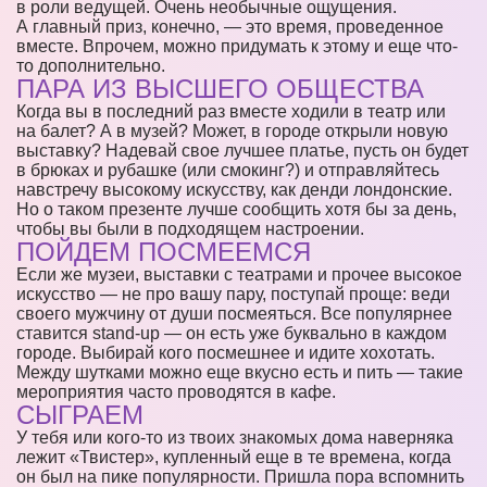
в роли ведущей. Очень необычные ощущения.
А главный приз, конечно, — это время, проведенное
вместе. Впрочем, можно придумать к этому и еще что-
то дополнительно.
ПАРА ИЗ ВЫСШЕГО ОБЩЕСТВА
Когда вы в последний раз вместе ходили в театр или
на балет? А в музей? Может, в городе открыли новую
выставку? Надевай свое лучшее платье, пусть он будет
в брюках и рубашке (или смокинг?) и отправляйтесь
навстречу высокому искусству, как денди лондонские.
Но о таком презенте лучше сообщить хотя бы за день,
чтобы вы были в подходящем настроении.
ПОЙДЕМ ПОСМЕЕМСЯ
Если же музеи, выставки с театрами и прочее высокое
искусство — не про вашу пару, поступай проще: веди
своего мужчину от души посмеяться. Все популярнее
ставится stand-up — он есть уже буквально в каждом
городе. Выбирай кого посмешнее и идите хохотать.
Между шутками можно еще вкусно есть и пить — такие
мероприятия часто проводятся в кафе.
СЫГРАЕМ
У тебя или кого-то из твоих знакомых дома наверняка
лежит «Твистер», купленный еще в те времена, когда
он был на пике популярности. Пришла пора вспомнить