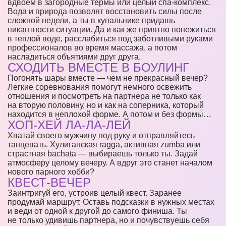
вдвоем в загородные термы или целый спа-комплекс.
Вода и природа позволят восстановить силы после
сложной недели, а ты в купальнике придашь
пикантности ситуации. Да и как же приятно понежиться
в теплой воде, расслабиться под заботливыми руками
профессионалов во время массажа, а потом
насладиться объятиями друг друга.
СХОДИТЬ ВМЕСТЕ В БОУЛИНГ
Погонять шары вместе — чем не прекрасный вечер?
Легкие соревнования помогут немного освежить
отношения и посмотреть на партнера не только как
на вторую половину, но и как на соперника, который
находится в неплохой форме. А потом и без формы…
ХОП-ХЕЙ ЛА-ЛА-ЛЕЙ
Хватай своего мужчину под руку и отправляйтесь
танцевать. Хулиганская ragga, активная zumba или
страстная bachata — выбираешь только ты. Задай
атмосферу целому вечеру. А вдруг это станет началом
нового парного хобби?
КВЕСТ-ВЕЧЕР
Заинтригуй его, устроив целый квест. Заранее
продумай маршрут. Оставь подсказки в нужных местах
и веди от одной к другой до самого финиша. Ты
не только удивишь партнера, но и почувствуешь себя