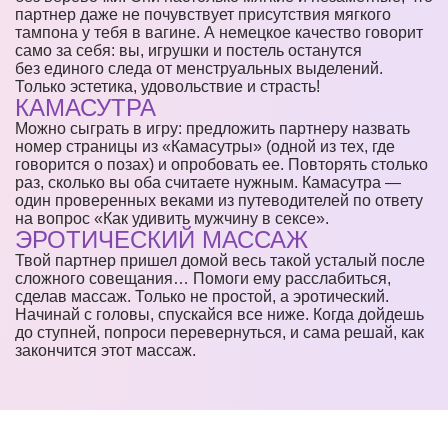
партнер даже не почувствует присутствия мягкого
тампона у тебя в вагине. А немецкое качество говорит
само за себя: вы, игрушки и постель останутся
без единого следа от менструальных выделений.
Только эстетика, удовольствие и страсть!
КАМАСУТРА
Можно сыграть в игру: предложить партнеру назвать
номер страницы из «Камасутры» (одной из тех, где
говорится о позах) и опробовать ее. Повторять столько
раз, сколько вы оба считаете нужным. Камасутра —
один проверенных веками из путеводителей по ответу
на вопрос «Как удивить мужчину в сексе».
ЭРОТИЧЕСКИЙ МАССАЖ
Твой партнер пришел домой весь такой усталый после
сложного совещания… Помоги ему расслабиться,
сделав массаж. Только не простой, а эротический.
Начинай с головы, спускайся все ниже. Когда дойдешь
до ступней, попроси перевернуться, и сама решай, как
закончится этот массаж.