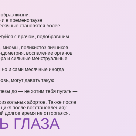
 образ жизни.
) и в пременопаузе
есячные становятся более
етуйся с врачом, подобравшим
 миомы, поликистоз яичников.
ндометрия, воспаление органов
ера и сильные менструальные
 но и сами месячные иногда
вь, могут давать такую
лезы до — не хотим тебя пугать —
оизвольных абортов. Также после
цикл после восстановления):
й долгое время не отторгался.
Ь ГЛАЗА