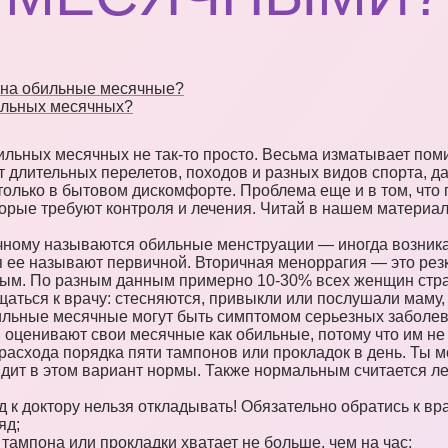
а на обильные месячные?
ильных месячных?
льных месячных не так-то просто. Весьма изматывает поми
т длительных перелетов, походов и разных видов спорта, да
 только в бытовом дискомфорте. Проблема еще и в том, чт
торые требуют контроля и лечения. Читай в нашем материал
чному называются обильные менструации — иногда возника
ся ее называют первичной. Вторичная меноррагия — это рез
ым. По разным данным примерно 10-30% всех женщин стра
аться к врачу: стесняются, привыкли или послушали маму, ч
бильные месячные могут быть симптомом серьезных заболе
оценивают свои месячные как обильные, потому что им не 
за расхода порядка пяти тампонов или прокладок в день. Ты 
видит в этом вариант нормы. Также нормальным считается л
 к доктору нельзя откладывать! Обязательно обратись к вра
яд;
ампона или прокладки хватает не больше, чем на час;