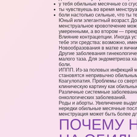
у тебя обильные месячные со сгу
ты чувствуешь во время менструа
боли настолько сильные, что ты 
Юный или элегантный возраст. До
менструальное кровотечение мож
умеренными, а во втором — прекр
Влияние контрацепции. Иногда ус
тебе эти средства: возможно, им
Новообразования в матке и яични
Другие заболевания гинекологич
малого таза. Для эндометриоза 
боли.
ИППП. Из-за половых инфекций мо
становятся непривычно обильным
Коагулопатия. Проблемы со сверт
клиническую картину как обильны
Различные системные заболевания
онкологических заболеваний.
Роды и аборты. Увеличение выде
нередки обильные месячные после
менструация может быть более дл
ПОЧЕМУ Н