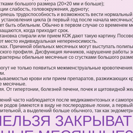
стками большого размера (20×20 мм и больше);
ции слабость, головокружения, дурноту;
теряешь трудоспособность и возможность вести нормальный
 установления цикла (в первый год после начала месячных
ет быть обильным. Обычно в первом случае со временем м
ащаются, когда приходит срок.
тановка спирали или прием КОК дают такую картину. Посов
еет место индивидуальная непереносимость.
ках. Причиной обильных месячных могут выступать полипы,
еского профиля. Дисфункция яичников, нарушение работы э
характерны обильные месячные со сгустками большого разм
гут не только появиться межменструальные кровотечения,
и.
ываемостью крови или прием препаратов, разжижающих кро
е месячные.
. От гипертонии, болезней печени, почек и щитовидной же
лений часто наблюдается после медикаментозных и самопр
 родов (имеются в виду не послеродовые лохии, а первый 
ительной, а выделений больше обычного, так как эндометри
ЕЛЬЗЯ ЗАКРЫВАТ