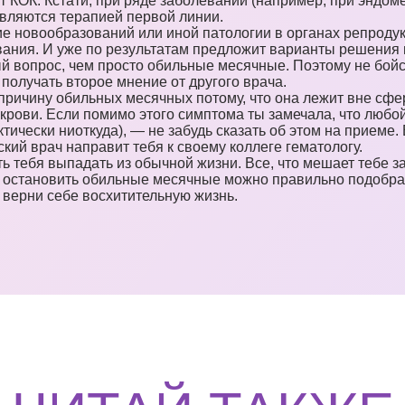
ут КОК. Кстати, при ряде заболеваний (например, при эндо
вляются терапией первой линии.
ие новообразований или иной патологии в органах репроду
ания. И уже по результатам предложит варианты решения 
й вопрос, чем просто обильные месячные. Поэтому не бойс
получать второе мнение от другого врача.
 причину обильных месячных потому, что она лежит вне сф
рови. Если помимо этого симптома ты замечала, что любой
ктически ниоткуда), — не забудь сказать об этом на приеме
ский врач направит тебя к своему коллеге гематологу.
ь тебя выпадать из обычной жизни. Все, что мешает тебе
 остановить обильные месячные можно правильно подобран
 верни себе восхитительную жизнь.