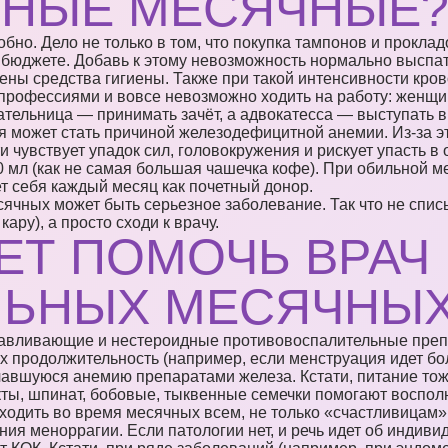
ЬНЫЕ МЕСЯЧНЫЕ
бно. Дело не только в том, что покупка тампонов и прокладо
бюджете. Добавь к этому невозможность нормально выспат
мены средства гигиены. Также при такой интенсивности кр
профессиями и вовсе невозможно ходить на работу: женщин
тельница — принимать зачёт, а адвокатесса — выступать в 
я может стать причиной железодефицитной анемии. Из-за э
 чувствует упадок сил, головокружения и рискует упасть в
0 мл (как не самая большая чашечка кофе). При обильной 
ет себя каждый месяц как почетный донор.
сячных может быть серьезное заболевание. Так что не спис
ару), а просто сходи к врачу.
ЕТ ПОМОЧЬ ВРАЧ
ЛЬНЫХ МЕСЯЧНЫ
навливающие и нестероидные противовоспалительные преп
х продолжительность (например, если менструация идет бо
чавшуюся анемию препаратами железа. Кстати, питание то
кты, шпинат, бобовые, тыквенные семечки помогают воспол
ходить во время месячных всем, не только «счастливицам
ния меноррагии. Если патологии нет, и речь идет об индив