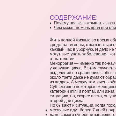
СОДЕРЖАНИЕ:
Почему нельзя закрывать глаз
Чем может помочь врач при об
Жить полной жизнью во время оби
средства гигиены, отказываться о
каждый час в уборную. И дело не
могут выступать заболевания, ко
от патологии.
Меноррагия — именно так по-нау
у девушки цикла. В этом случает
выделений по сравнению с обычн
около трети даже не думают обращ
из ведра». А между тем, очень о
Субъективно некоторые женщины 
категории mini и normal, или из-
ситуацию, но, скорее всего, он у
второй дни цикла.
Но бывают и ситуации, когда поход
месячные идут более 7 дней подр
даже самого супервпитывающего т