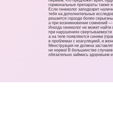
первым, что предложит врач, буд
гормональные препараты также я
Если гинеколог заподозрит налич
тебя на дополнительные исследов
решается гораздо более серьезны
а при возникновении сомнений — 
Иногда гинеколог не может найти
при нарушениях свертываемости к
а на теле появляются синяки (пра
в проблемах с коагуляцией, и жен
Менструация не должна заставлят
не норма! В большинстве случаев
обязательно займись здоровьем и