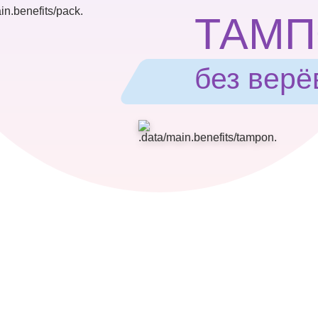
ТАМ
без верё