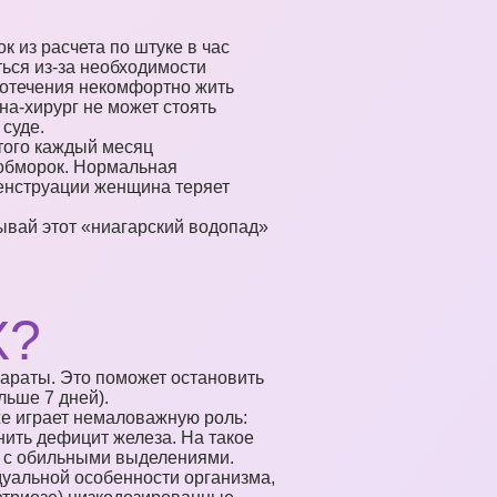
?
к из расчета по штуке в час
ься из-за необходимости
овотечения некомфортно жить
а-хирург не может стоять
суде.
того каждый месяц
 обморок. Нормальная
менструации женщина теряет
ывай этот «ниагарский водопад»
Х?
араты. Это поможет остановить
льше 7 дней).
же играет немаловажную роль:
нить дефицит железа. На такое
» с обильными выделениями.
идуальной особенности организма,