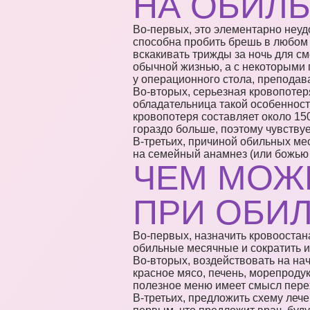
НА ОБИЛ
Во-первых, это элементарно неудо
способна пробить брешь в любом 
вскакивать трижды за ночь для с
обычной жизнью, а с некоторыми 
у операционного стола, преподава
Во-вторых, серьезная кровопотер
обладательница такой особенности
кровопотеря составляет около 15
гораздо больше, поэтому чувству
В-третьих, причиной обильных ме
на семейный анамнез (или божью к
ЧЕМ МОЖ
ПРИ ОБИ
Во-первых, назначить кровооста
обильные месячные и сократить и
Во-вторых, воздействовать на на
красное мясо, печень, морепроду
полезное меню имеет смысл пере
В-третьих, предложить схему лече